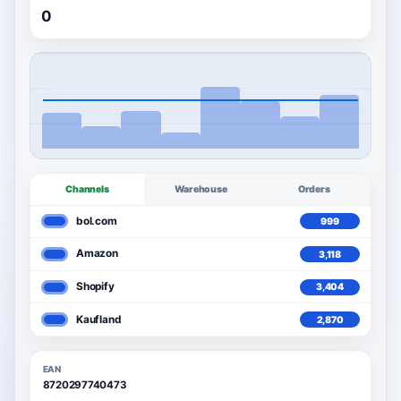
0
Channels
Warehouse
Orders
999
bol.com
3,592
3,118
Amazon
3,592
3,404
Shopify
3,592
2,870
Kaufland
3,592
EAN
8720297740473