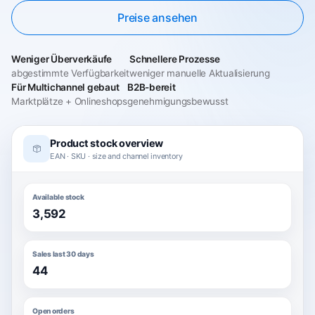
Preise ansehen
Weniger Überverkäufe
Schnellere Prozesse
abgestimmte Verfügbarkeit
weniger manuelle Aktualisierung
Für Multichannel gebaut
B2B-bereit
Marktplätze + Onlineshops
genehmigungsbewusst
Product stock overview
EAN · SKU · size and channel inventory
Available stock
3,592
Sales last 30 days
44
Open orders