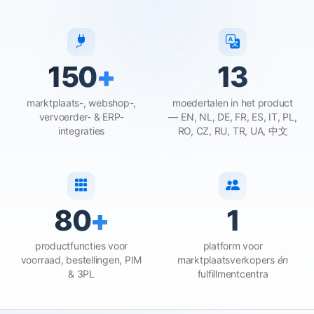
150
+
13
marktplaats-, webshop-,
moedertalen in het product
vervoerder- & ERP-
— EN, NL, DE, FR, ES, IT, PL,
integraties
RO, CZ, RU, TR, UA, 中文
80
+
1
productfuncties voor
platform voor
voorraad, bestellingen, PIM
marktplaatsverkopers
én
& 3PL
fulfillmentcentra