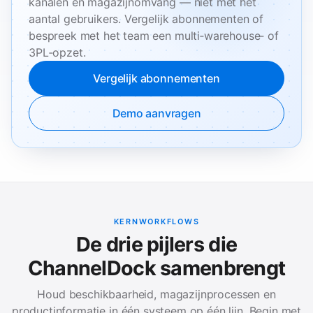
kanalen en magazijnomvang — niet met het
aantal gebruikers. Vergelijk abonnementen of
bespreek met het team een multi‑warehouse‑ of
3PL‑opzet.
Vergelijk abonnementen
Demo aanvragen
KERNWORKFLOWS
De drie pijlers die
ChannelDock samenbrengt
Houd beschikbaarheid, magazijnprocessen en
productinformatie in één systeem op één lijn. Begin met