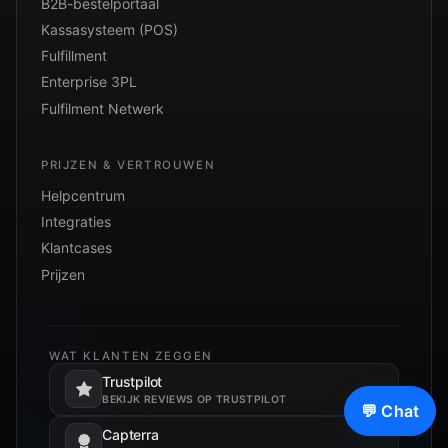
B2B-bestelportaal
Kassasysteem (POS)
Fulfillment
Enterprise 3PL
Fulfilment Netwerk
PRIJZEN & VERTROUWEN
Helpcentrum
Integraties
Klantcases
Prijzen
WAT KLANTEN ZEGGEN
Trustpilot
Opent in een nieuw tabblad.
BEKIJK REVIEWS OP TRUSTPILOT
💬 Chat
Capterra