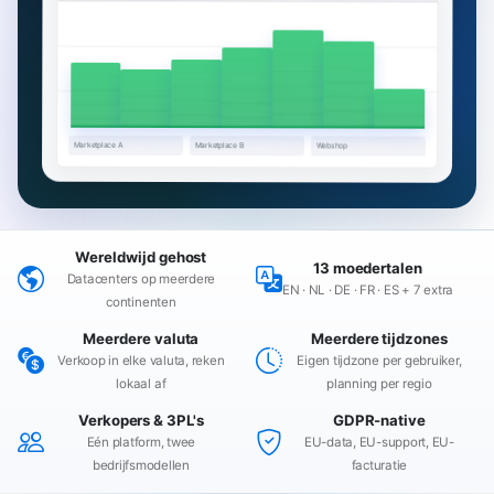
Marketplace A
Marketplace B
Webshop
Wereldwijd gehost
13 moedertalen
Datacenters op meerdere
EN · NL · DE · FR · ES + 7 extra
continenten
Meerdere valuta
Meerdere tijdzones
Verkoop in elke valuta, reken
Eigen tijdzone per gebruiker,
lokaal af
planning per regio
Verkopers & 3PL's
GDPR-native
Eén platform, twee
EU-data, EU-support, EU-
bedrijfsmodellen
facturatie