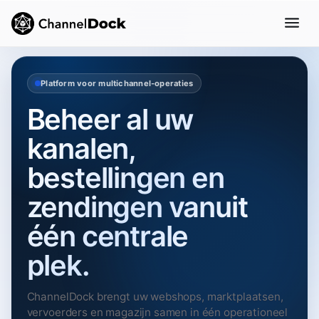
Platform voor multichannel‑operaties
Beheer al uw
kanalen,
bestellingen en
zendingen vanuit
één centrale
plek.
ChannelDock brengt uw webshops, marktplaatsen,
vervoerders en magazijn samen in één operationeel