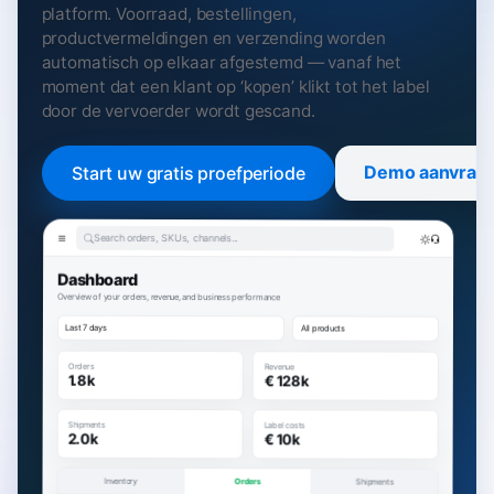
platform. Voorraad, bestellingen,
productvermeldingen en verzending worden
automatisch op elkaar afgestemd — vanaf het
moment dat een klant op ‘kopen’ klikt tot het label
door de vervoerder wordt gescand.
Demo aanvrag
Start uw gratis proefperiode
Search orders, SKUs, channels...
Dashboard
Overview of your orders, revenue, and business performance
Last 7 days
All products
Orders
Revenue
1.8k
€ 128k
Shipments
Label costs
2.0k
€ 10k
Inventory
Orders
Shipments