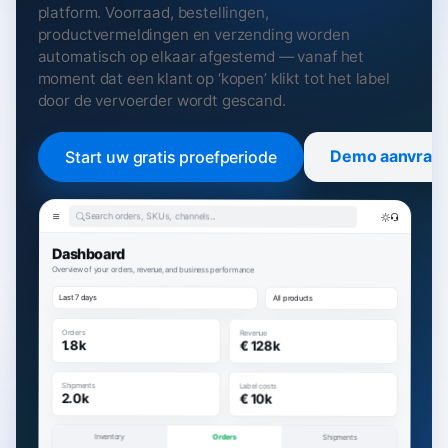
platform. Voorraad, bestellingen,
productvermeldingen en verzending worden
automatisch op elkaar afgestemd — vanaf het
moment dat een klant op ‘kopen’ klikt tot het label
door de vervoerder wordt gescand.
Demo aanvrag
Start uw gratis proefperiode
Search orders, SKUs, channels...
Dashboard
Overview of your orders, revenue, and business performance
Last 7 days
All products
Orders
Revenue
1.8k
€ 128k
Shipments
Label costs
2.0k
€ 10k
Inventory
Orders
Shipments