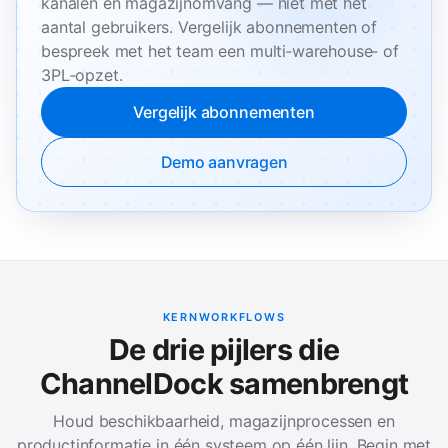
kanalen en magazijnomvang — niet met het
aantal gebruikers. Vergelijk abonnementen of
bespreek met het team een multi‑warehouse‑ of
3PL‑opzet.
Vergelijk abonnementen
Demo aanvragen
KERNWORKFLOWS
De drie pijlers die
ChannelDock samenbrengt
Houd beschikbaarheid, magazijnprocessen en
productinformatie in één systeem op één lijn. Begin met