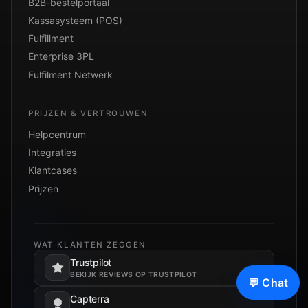
B2B-bestelportaal
Kassasysteem (POS)
Fulfillment
Enterprise 3PL
Fulfilment Netwerk
PRIJZEN & VERTROUWEN
Helpcentrum
Integraties
Klantcases
Prijzen
WAT KLANTEN ZEGGEN
Trustpilot
Opent in een nieuw tabblad.
BEKIJK REVIEWS OP TRUSTPILOT
💬 Chat
Capterra