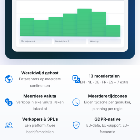
Marketplace A
Marketplace B
Webshop
Wereldwijd gehost
13 moedertalen
Datacenters op meerdere
EN · NL · DE · FR · ES + 7 extra
continenten
Meerdere valuta
Meerdere tijdzones
Verkoop in elke valuta, reken
Eigen tijdzone per gebruiker,
lokaal af
planning per regio
Verkopers & 3PL's
GDPR-native
Eén platform, twee
EU-data, EU-support, EU-
bedrijfsmodellen
facturatie