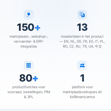
150
+
13
marktplaats-, webshop-,
moedertalen in het product
vervoerder- & ERP-
— EN, NL, DE, FR, ES, IT, PL,
integraties
RO, CZ, RU, TR, UA, 中文
80
+
1
productfuncties voor
platform voor
voorraad, bestellingen, PIM
marktplaatsverkopers
én
& 3PL
fulfillmentcentra