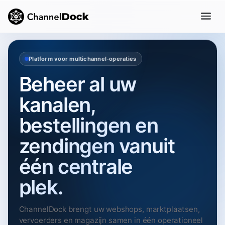
Platform voor multichannel‑operaties
Beheer al uw
kanalen,
bestellingen en
zendingen vanuit
één centrale
plek.
ChannelDock brengt uw webshops, marktplaatsen,
vervoerders en magazijn samen in één operationeel