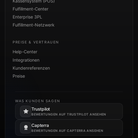
Kassensystem (POS)
Fulfillment-Center
Enterprise 3PL
Fulfillment-Netzwerk
PREISE & VERTRAUEN
Help-Center
Integrationen
Kundenreferenzen
Preise
WAS KUNDEN SAGEN
Trustpilot
Öffnet in einem neuen Tab.
BEWERTUNGEN AUF TRUSTPILOT ANSEHEN
Capterra
Öffnet in einem neuen Tab.
BEWERTUNGEN AUF CAPTERRA ANSEHEN