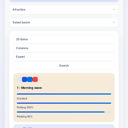
All active
Select batch
25 items
Columns
Export
Search
1 - Morning wave
Created
Picking 100%
Packing 93%