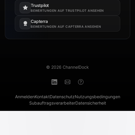
Trustpilot
Öffnet in einem neuen Tab.
BEWERTUNGEN AUF TRUSTPILOT ANSEHEN
Capterra
Öffnet in einem neuen Tab.
BEWERTUNGEN AUF CAPTERRA ANSEHEN
© 2026 ChannelDock
Anmelden
Kontakt
Datenschutz
Nutzungsbedingungen
Subauftragsverarbeiter
Datensicherheit