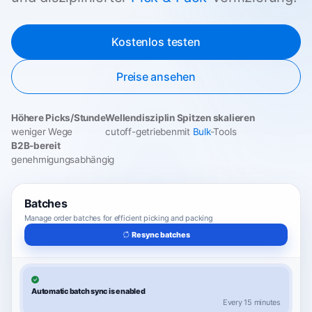
Kostenlos testen
Preise ansehen
Höhere Picks/Stunde
Wellendisziplin
Spitzen skalieren
weniger Wege
cutoff-getrieben
mit
Bulk
-Tools
B2B-bereit
genehmigungsabhängig
Batches
Manage order batches for efficient picking and packing
Resync batches
Automatic batch sync is enabled
Every 15 minutes