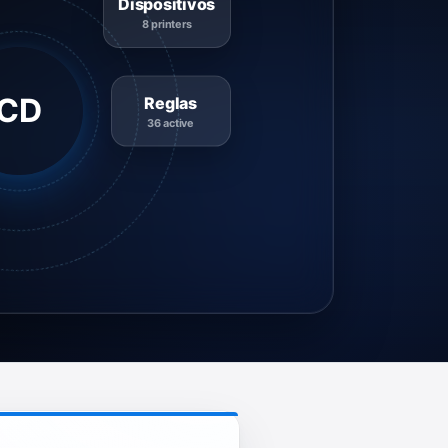
Dispositivos
8 printers
CD
Reglas
36 active