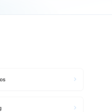
sos
g