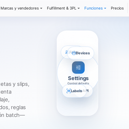
Marcas y vendedores
Fulfillment & 3PL
Funciones
Precios
Roles
Devices
Settings
tas y slips,
Control defaults
Labels
API
uenta
laje,
dos, reglas
ción batch—