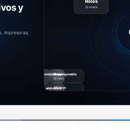
Roles
ivos y
12 users
s, impresoras,
Shipping matrix
Packing slips
Team permissions
28 rules
6 layouts
Synced
Barcode labels
API keys
Sender addresses
12 templates
4 live
9 lanes