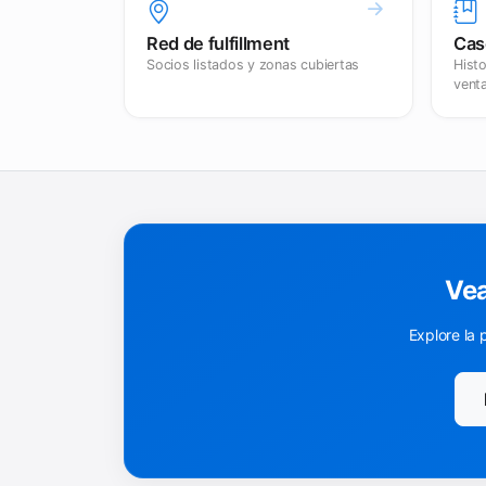
Red de fulfillment
Cas
Socios listados y zonas cubiertas
Histo
vent
Vea
Explore la 