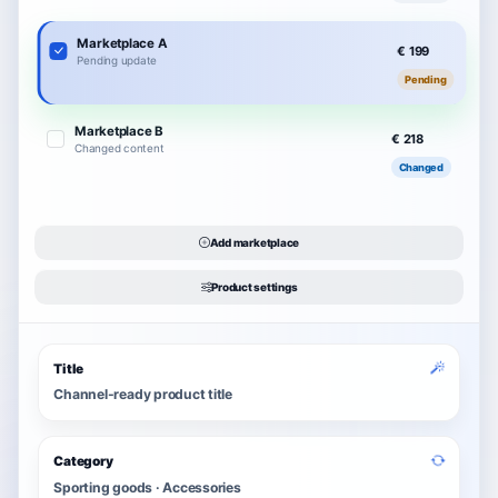
Marketplace A
€ 199
Pending update
Pending
Marketplace B
€ 218
Changed content
Changed
Add marketplace
Product settings
Title
Channel-ready product title
Category
Sporting goods · Accessories