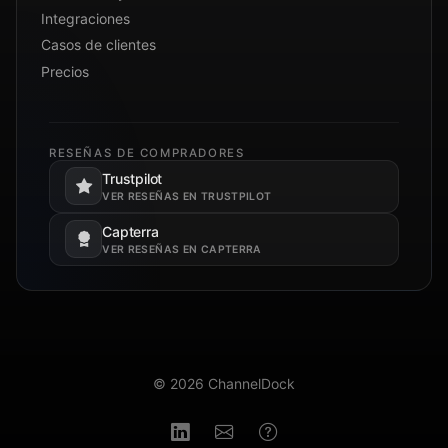
Integraciones
Casos de clientes
Precios
RESEÑAS DE COMPRADORES
Trustpilot
Se abre en una pestaña nueva.
VER RESEÑAS EN TRUSTPILOT
Capterra
Se abre en una pestaña nueva.
VER RESEÑAS EN CAPTERRA
© 2026 ChannelDock