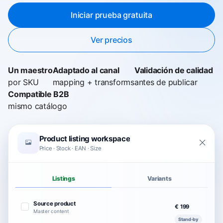
Iniciar prueba gratuita
Ver precios
Un maestro
Adaptado al canal
Validación de calidad
por SKU
mapping + transforms
antes de publicar
Compatible B2B
mismo catálogo
Product listing workspace
Price · Stock · EAN · Size
Listings
Variants
Source product
€ 199
Master content
Stand-by