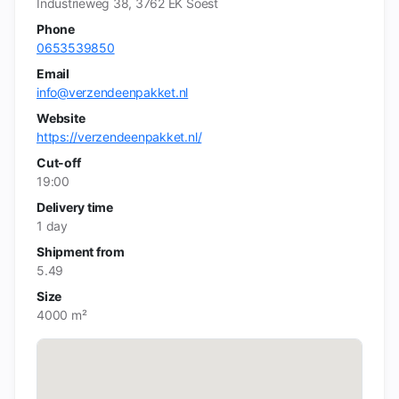
Industrieweg 38, 3762 EK Soest
Phone
0653539850
Email
info@verzendeenpakket.nl
Website
https://verzendeenpakket.nl/
Cut-off
19:00
Delivery time
1 day
Shipment from
5.49
Size
4000 m²