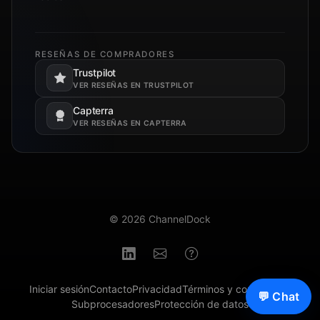
RESEÑAS DE COMPRADORES
Trustpilot
Se abre en una pestaña nueva.
VER RESEÑAS EN TRUSTPILOT
Capterra
Se abre en una pestaña nueva.
VER RESEÑAS EN CAPTERRA
© 2026 ChannelDock
Iniciar sesión
Contacto
Privacidad
Términos y condiciones
💬 Chat
Subprocesadores
Protección de datos