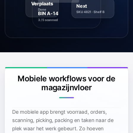
Verplaats
Next
Done
SKU 4821 · Shelf B
BIN A-14
3 / 5 scanned
Mobiele workflows voor de
magazijnvloer
De mobiele app brengt voorraad, orders,
scanning, picking, packing en taken naar de
plek waar het werk gebeurt. Zo hoeven