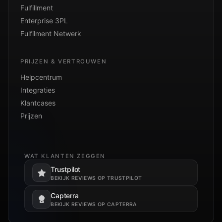
Fulfillment
Enterprise 3PL
Fulfilment Netwerk
PRIJZEN & VERTROUWEN
Helpcentrum
Integraties
Klantcases
Prijzen
WAT KLANTEN ZEGGEN
Trustpilot
Opent in een nieuw tabblad.
BEKIJK REVIEWS OP TRUSTPILOT
Capterra
Opent in een nieuw tabblad.
BEKIJK REVIEWS OP CAPTERRA