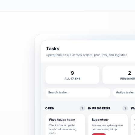
Tasks
Operational tasks across orders, products, and logistics
9
2
ALL TASKS
UNASSIG
Search tasks...
Active tasks
OPEN
IN PROGRESS
W
3
1
Warehouse team
Supervisor
Check inbound pallet
Process exception queue
labels before receiving
before carrier pickup.
starts.