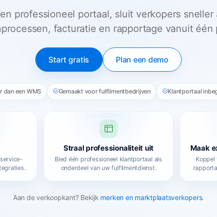
en professioneel portaal, sluit verkopers snelle
processen, facturatie en rapportage vanuit één 
Start gratis
Plan een demo
r dan een WMS
Gemaakt voor fulfilmentbedrijven
Klantportaal inb
Straal professionaliteit uit
Maak ex
fservice-
Bied één professioneel klantportaal als
Koppel
tegraties.
onderdeel van uw fulfilmentdienst.
rapporta
Aan de verkoopkant? Bekijk
merken en marktplaatsverkopers
.