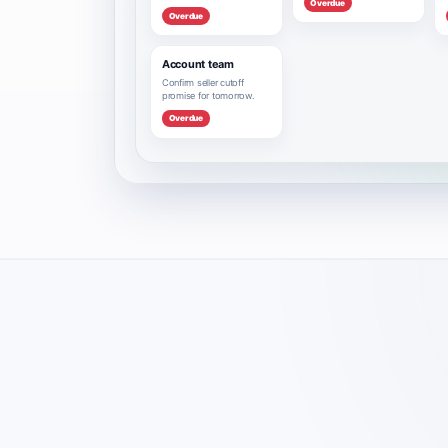
Overdue
Overdue
Account team
Confirm seller cutoff
promise for tomorrow.
Overdue