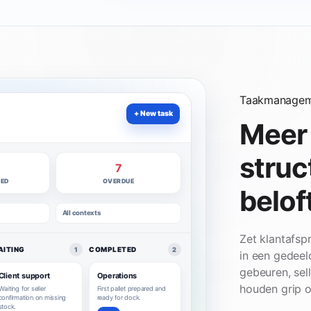
Taakmanagem
+ New task
Meer 
struc
7
NED
OVERDUE
belof
All contexts
Zet klantafsp
AITING
COMPLETED
1
2
in een gedee
gebeuren, sel
Client support
Operations
houden grip op
Waiting for seller
First pallet prepared and
confirmation on missing
ready for dock.
stock.