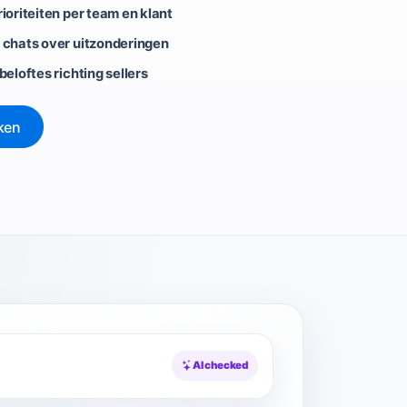
ioriteiten per team en klant
 chats over uitzonderingen
beloftes richting sellers
ken
AI checked