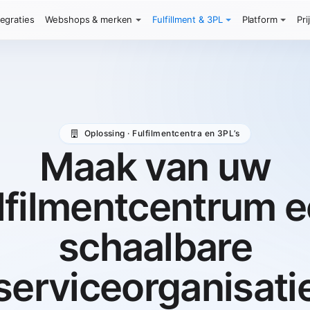
tegraties
Webshops & merken
Fulfillment & 3PL
Platform
Pri
Oplossing · Fulfilmentcentra en 3PL’s
Maak van uw
lfilmentcentrum 
schaalbare
serviceorganisati