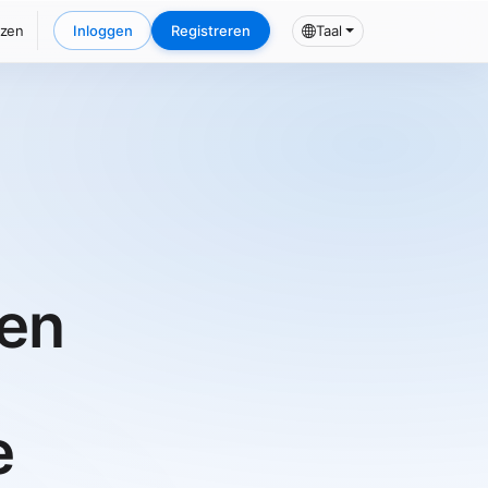
jzen
Inloggen
Registreren
Taal
een
e