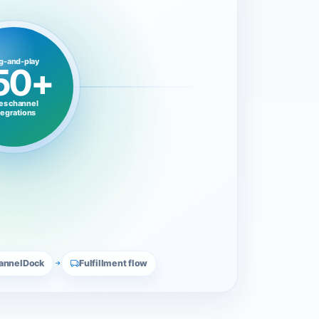
g-and-play
50+
es channel
tegrations
annelDock
Fulfillment flow