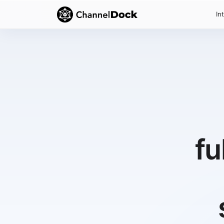
In
fu