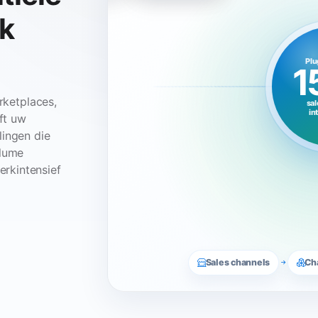
rk
Plu
1
arketplaces,
sal
in
ft uw
lingen die
olume
rkintensief
Sales channels
Ch