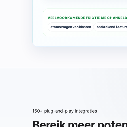
VEELVOORKOMENDE FRICTIE DIE CHANNEL
statusvragen van klanten
ontbrekend factur
150+ plug-and-play integraties
Bereik meer poten