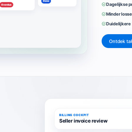
Done
Dagelijkse pr
Overdue
Minder losse
Duidelijkere 
Ontdek ta
BILLING COCKPIT
Seller invoice review