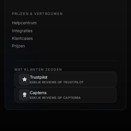
PRIJZEN & VERTROUWEN
Helpcentrum
Integraties
Klantcases
Prijzen
WAT KLANTEN ZEGGEN
Trustpilot
Opent in een nieuw tabblad.
BEKIJK REVIEWS OP TRUSTPILOT
Capterra
Opent in een nieuw tabblad.
BEKIJK REVIEWS OP CAPTERRA