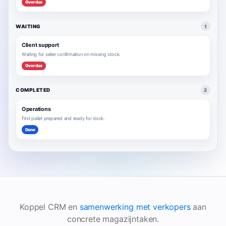
Overdue
WAITING
1
Client support
Waiting for seller confirmation on missing stock.
Overdue
COMPLETED
2
Operations
First pallet prepared and ready for dock.
Done
Koppel CRM en
samenwerking met verkopers
aan
concrete magazijntaken.