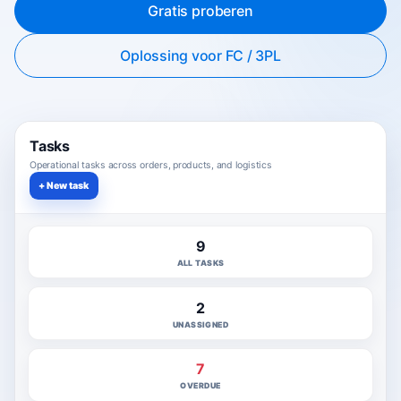
Gratis proberen
Oplossing voor FC / 3PL
Tasks
Operational tasks across orders, products, and logistics
+ New task
9
ALL TASKS
2
UNASSIGNED
7
OVERDUE