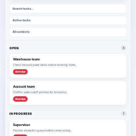
Search tasks...
Active tasks
All contexts
OPEN
3
Warehouse team
Check inbound pallet labels before receiving starts.
Overdue
Account team
Confirm seller cutoff promise for tomorrow.
Overdue
IN PROGRESS
1
Supervisor
Process exception queue before carrier pickup.