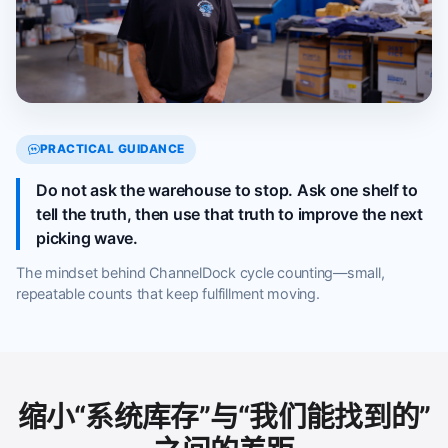
PRACTICAL GUIDANCE
Do not ask the warehouse to stop. Ask one shelf to
tell the truth, then use that truth to improve the next
picking wave.
The mindset behind ChannelDock cycle counting—small,
repeatable counts that keep fulfillment moving.
缩小“系统库存”与“我们能找到的”