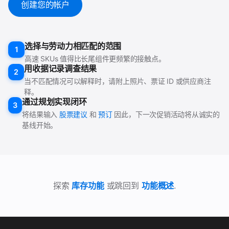
创建您的帐户
选择与劳动力相匹配的范围
1
高速 SKUs 值得比长尾组件更频繁的接触点。
用收据记录调查结果
2
当不匹配情况可以解释时，请附上照片、票证 ID 或供应商注
释。
通过规划实现闭环
3
将结果输入
股票建议
和
预订
因此，下一次促销活动将从诚实的
基线开始。
探索
库存功能
或跳回到
功能概述
.