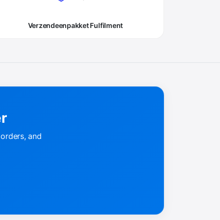
Verzendeenpakket Fulfilment
er
 orders, and