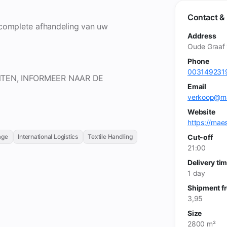
Contact & 
complete afhandeling van uw
Address
Oude Graaf 
Phone
003149231
TEN, INFORMEER NAAR DE
Email
verkoop@mae
Website
https://maes
Cut-off
age
International Logistics
Textile Handling
21:00
Delivery ti
1 day
Shipment f
3,95
Size
2800 m²