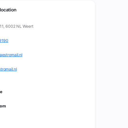
location
11, 6002 NL Weert
9190
stromail.nl
tromail.nl
me
rom