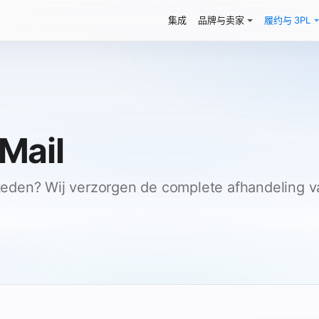
集成
品牌与卖家
履约与 3PL
Mail
den? Wij verzorgen de complete afhandeling van