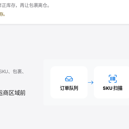
修正库存，再让包裹离仓。
存。
SKU、包裹、
订单队列
SKU 扫描
运商区域前