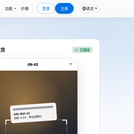
功能
价格
登录
注册
语言
拣货
已验证
09:42
SKU-BLK-42
货架 A-04 · 黑色连帽衫