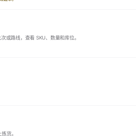
单、批次或路线，查看 SKU、数量和库位。
。
止拣货。