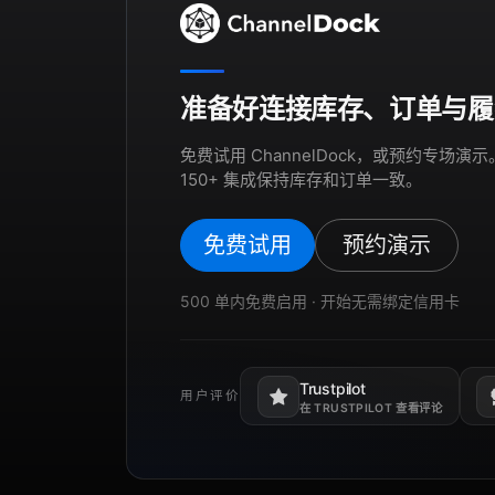
准备好连接库存、订单与履
免费试用 ChannelDock，或预约专场
150+ 集成保持库存和订单一致。
免费试用
预约演示
500 单内免费启用 · 开始无需绑定信用卡
Trustpilot
用户评价
在新标签页打开。
在
在 TRUSTPILOT 查看评论