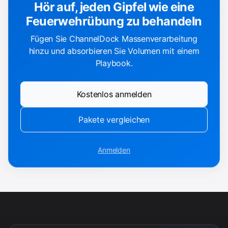
Hör auf, jeden Gipfel wie eine
Feuerwehrübung zu behandeln
Fügen Sie ChannelDock Massenverarbeitung
hinzu und absorbieren Sie Volumen mit einem
Playbook.
Kostenlos anmelden
Pakete vergleichen
Anmelden