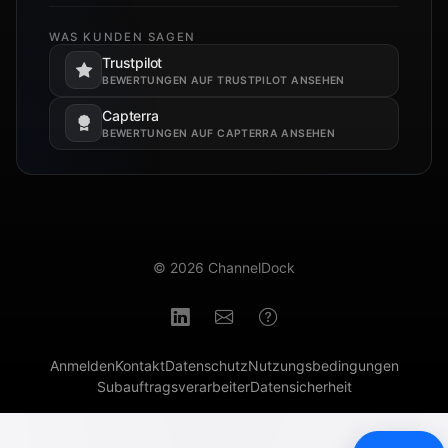
WAS KUNDEN SAGEN
Trustpilot
Öffnet in einem neuen Tab.
BEWERTUNGEN AUF TRUSTPILOT ANSEHEN
Capterra
Öffnet in einem neuen Tab.
BEWERTUNGEN AUF CAPTERRA ANSEHEN
© 2026 ChannelDock
Anmelden
Kontakt
Datenschutz
Nutzungsbedingungen
Subauftragsverarbeiter
Datensicherheit