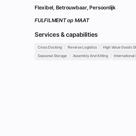
Flexibel, Betrouwbaar, Persoonlijk
FULFILMENT op MAAT
Services & capabilities
Cross Docking
Reverse Logistics
High Value Goods S
Seasonal Storage
Assembly And Kitting
International 