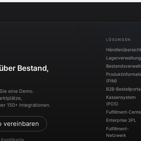
LÖSUNGEN
Händlerübersich
Lagerverwaltung
Bestandsverwal
 über Bestand,
Produktinformat
?
(PIM)
B2B-Bestellporta
 Sie eine Demo.
Kassensystem
rktplätze,
(POS)
er 150+ Integrationen.
Fulfillment-Cente
Enterprise 3PL
 vereinbaren
Fulfillment-
Netzwerk
 Kreditkarte