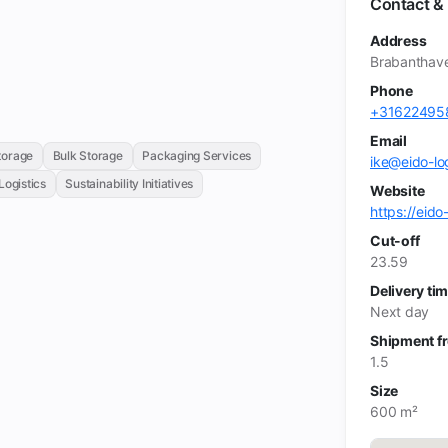
Contact & 
Address
Brabanthav
Phone
+31622495
Email
torage
Bulk Storage
Packaging Services
ike@eido-log
Logistics
Sustainability Initiatives
Website
https://eido-
Cut-off
23.59
Delivery ti
Next day
Shipment f
1.5
Size
600 m²