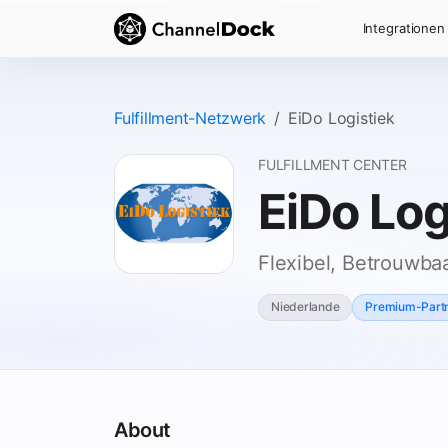
Integrationen
Fulfillment-Netzwerk
EiDo Logistiek
FULFILLMENT CENTER
EiDo Log
Flexibel, Betrouwbaa
Niederlande
Premium-Part
About