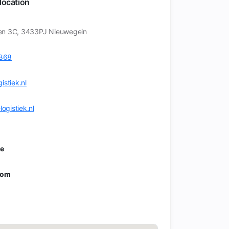
location
en 3C, 3433PJ Nieuwegein
868
istiek.nl
logistiek.nl
me
rom