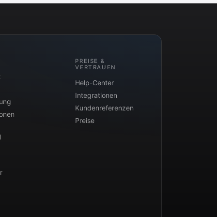
PREISE &
VERTRAUEN
t
Help-Center
Integrationen
tung
Kundenreferenzen
ionen
Preise
l
r