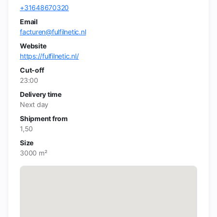
+31648670320
Email
facturen@fulfilnetic.nl
Website
https://fulfilnetic.nl/
Cut-off
23:00
Delivery time
Next day
Shipment from
1,50
Size
3000 m²