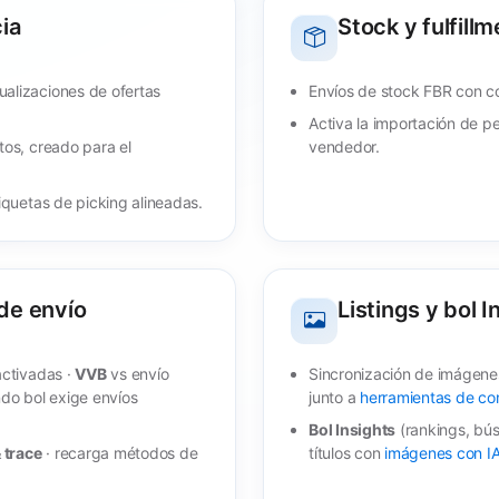
cia
Stock y fulfillm
alizaciones de ofertas
Envíos de stock FBR con co
Activa la importación de 
tos, creado para el
vendedor.
iquetas de picking alineadas.
 de envío
Listings y bol I
activadas ·
VVB
vs envío
Sincronización de imágenes
ndo bol exige envíos
junto a
herramientas de co
Bol Insights
(rankings, bús
& trace
· recarga métodos de
títulos con
imágenes con I