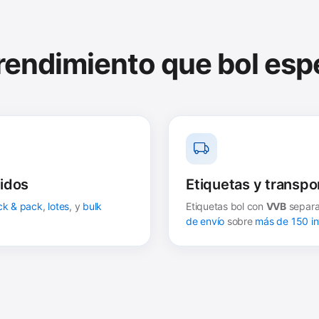
 rendimiento que bol esp
idos
Etiquetas y transpo
ck & pack
,
lotes
, y
bulk
Etiquetas bol con
VVB
separac
de envío
sobre
más de 150 in