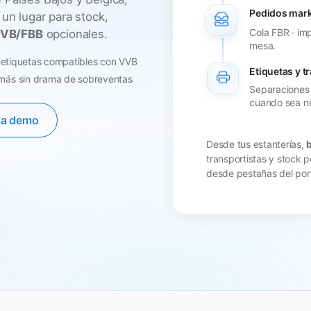
Pedidos mark
: un lugar para stock,
Cola FBR · im
LVB/FBB
opcionales.
mesa.
· etiquetas compatibles con VVB
Etiquetas y t
más sin drama de sobreventas
Separaciones V
cuando sea ne
na demo
Desde tus estanterías,
transportistas y stock
desde pestañas del port