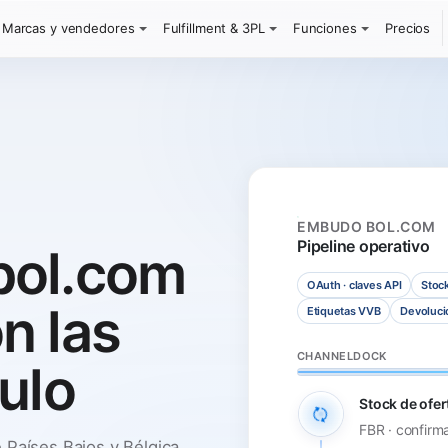
Marcas y vendedores
Fulfillment & 3PL
Funciones
Precios
EMBUDO BOL.COM
Pipeline operativo
bol.com
OAuth · claves API
Stoc
n las
Etiquetas VVB
Devoluci
CHANNELDOCK
ulo
Stock de ofer
FBR · confirm
 Países Bajos y Bélgica,