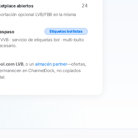
24
etplace abiertos
portación opcional LVB/FBB en la misma
raspaso
Etiquetas bol listas
VB · servicio de etiquetas bol · multi-bulto
cesario.
bol.com LVB
, o un
almacén partner
—ofertas,
 permanecen en ChannelDock, no copiados
al.