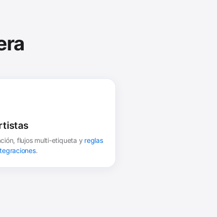
era
rtistas
ión, flujos multi-etiqueta y
reglas
tegraciones
.