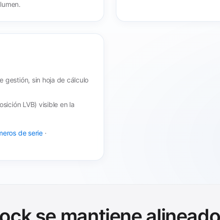
lumen.
 gestión, sin hoja de cálculo
sición LVB) visible en la
eros de serie
·
tock se mantiene alinead