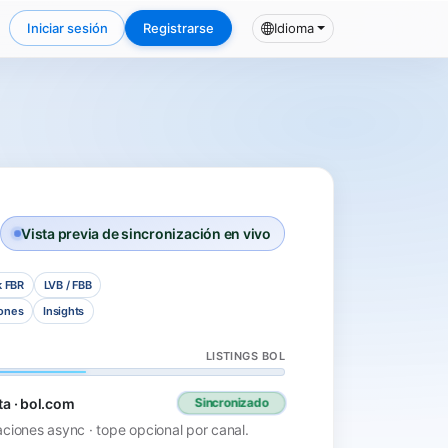
Iniciar sesión
Registrarse
Idioma
Vista previa de sincronización en vivo
k FBR
LVB / FBB
ones
Insights
LISTINGS BOL
ta · bol.com
Sincronizado
aciones async · tope opcional por canal.