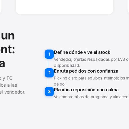
 un
nt:
Define dónde vive el stock
1
a
Vendedor, ofertas respaldadas por LVB o
disponibilidad.
Enruta pedidos con confianza
2
o y FC
Picking claro para equipos internos; lo
de bol.
os a las
Planifica reposición con calma
3
el vendedor.
Ve compromisos de programa y almacén a