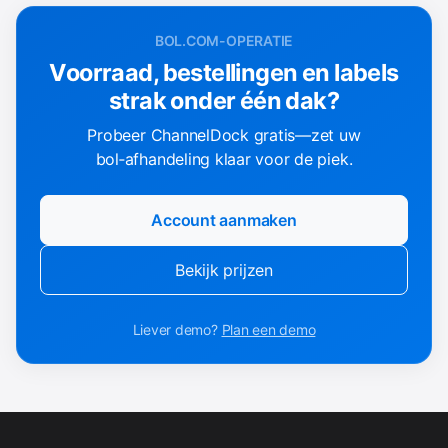
BOL.COM-OPERATIE
Voorraad, bestellingen en labels
strak onder één dak?
Probeer ChannelDock gratis—zet uw
bol‑afhandeling klaar voor de piek.
Account aanmaken
Bekijk prijzen
Liever demo?
Plan een demo