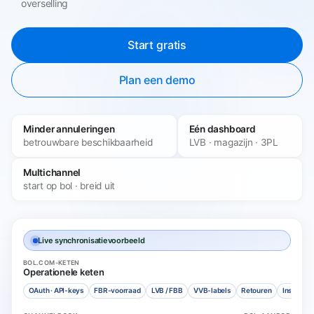
overselling
Start gratis
Plan een demo
Minder annuleringen
Eén dashboard
betrouwbare beschikbaarheid
LVB · magazijn · 3PL
Multichannel
start op bol · breid uit
Live synchronisatievoorbeeld
BOL.COM-KETEN
Operationele keten
OAuth · API-keys
FBR-voorraad
LVB / FBB
VVB-labels
Retouren
Insights