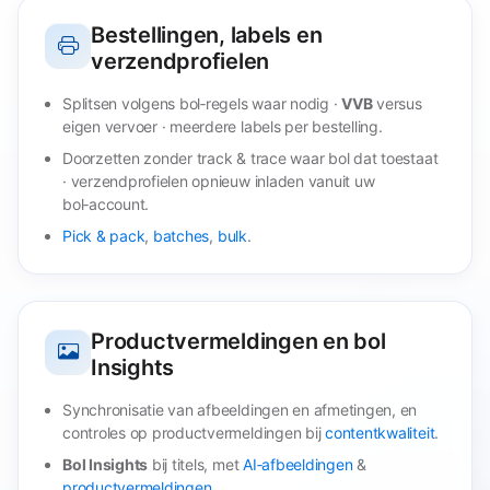
Bestellingen, labels en
verzendprofielen
Splitsen volgens bol‑regels waar nodig ·
VVB
versus
eigen vervoer · meerdere labels per bestelling.
Doorzetten zonder track & trace waar bol dat toestaat
· verzendprofielen opnieuw inladen vanuit uw
bol‑account.
Pick & pack
,
batches
,
bulk
.
Productvermeldingen en bol
Insights
Synchronisatie van afbeeldingen en afmetingen, en
controles op productvermeldingen bij
contentkwaliteit
.
Bol Insights
bij titels, met
AI‑afbeeldingen
&
productvermeldingen
.