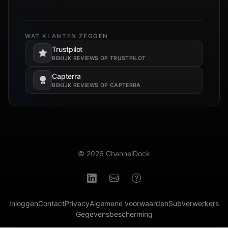
WAT KLANTEN ZEGGEN
Trustpilot
Opent in een nieuw tabblad.
BEKIJK REVIEWS OP TRUSTPILOT
Capterra
Opent in een nieuw tabblad.
BEKIJK REVIEWS OP CAPTERRA
© 2026 ChannelDock
Inloggen
Contact
Privacy
Algemene voorwaarden
Subverwerkers
Gegevensbescherming