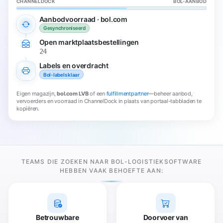
CHANNELDOCK
BOL-AANBOD
Aanbodvoorraad · bol.com
Gesynchroniseerd
Open marktplaatsbestellingen
24
Labels en overdracht
Bol-labels klaar
Eigen magazijn,
bol.com LVB
of een
fulfillmentpartner
—beheer aanbod,
vervoerders en voorraad in ChannelDock in plaats van portaal-tabbladen te
kopiëren.
TEAMS DIE ZOEKEN NAAR BOL-LOGISTIEKSOFTWARE
HEBBEN VAAK BEHOEFTE AAN:
Betrouwbare
Doorvoer van