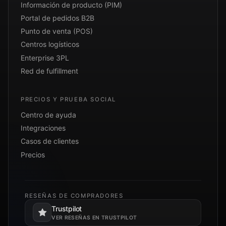
Información de producto (PIM)
Portal de pedidos B2B
Punto de venta (POS)
Centros logísticos
Enterprise 3PL
Red de fulfillment
PRECIOS Y PRUEBA SOCIAL
Centro de ayuda
Integraciones
Casos de clientes
Precios
RESEÑAS DE COMPRADORES
Trustpilot
Se abre en una pestaña nueva.
VER RESEÑAS EN TRUSTPILOT