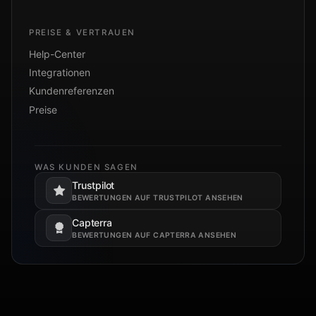
PREISE & VERTRAUEN
Help-Center
Integrationen
Kundenreferenzen
Preise
WAS KUNDEN SAGEN
Trustpilot
Öffnet in einem neuen Tab.
BEWERTUNGEN AUF TRUSTPILOT ANSEHEN
Capterra
Öffnet in einem neuen Tab.
BEWERTUNGEN AUF CAPTERRA ANSEHEN