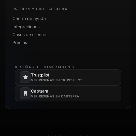
PRECIOS Y PRUEBA SOCIAL
Centro de ayuda
Integraciones
Casos de clientes
Precios
RESEÑAS DE COMPRADORES
Trustpilot
Se abre en una pestaña nueva.
VER RESEÑAS EN TRUSTPILOT
Capterra
Se abre en una pestaña nueva.
VER RESEÑAS EN CAPTERRA