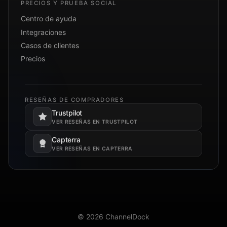
PRECIOS Y PRUEBA SOCIAL
Centro de ayuda
Integraciones
Casos de clientes
Precios
RESEÑAS DE COMPRADORES
Trustpilot
Se abre en una pestaña nueva.
VER RESEÑAS EN TRUSTPILOT
Capterra
Se abre en una pestaña nueva.
VER RESEÑAS EN CAPTERRA
© 2026 ChannelDock