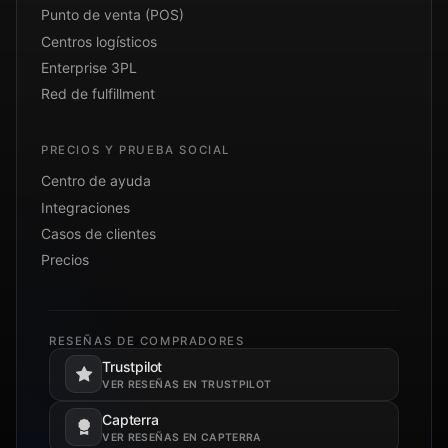
Punto de venta (POS)
Centros logísticos
Enterprise 3PL
Red de fulfillment
PRECIOS Y PRUEBA SOCIAL
Centro de ayuda
Integraciones
Casos de clientes
Precios
RESEÑAS DE COMPRADORES
Trustpilot
Se abre en una pestaña nueva.
VER RESEÑAS EN TRUSTPILOT
Capterra
Se abre en una pestaña nueva.
VER RESEÑAS EN CAPTERRA