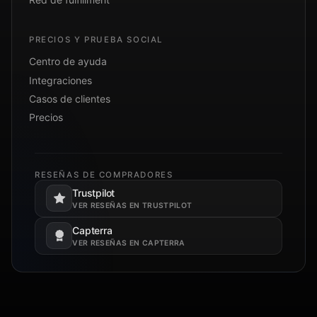
PRECIOS Y PRUEBA SOCIAL
Centro de ayuda
Integraciones
Casos de clientes
Precios
RESEÑAS DE COMPRADORES
Trustpilot
Se abre en una pestaña nueva.
VER RESEÑAS EN TRUSTPILOT
Capterra
Se abre en una pestaña nueva.
VER RESEÑAS EN CAPTERRA