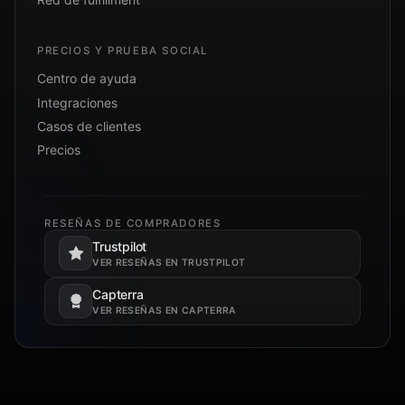
PRECIOS Y PRUEBA SOCIAL
Centro de ayuda
Integraciones
Casos de clientes
Precios
RESEÑAS DE COMPRADORES
Trustpilot
Se abre en una pestaña nueva.
VER RESEÑAS EN TRUSTPILOT
Capterra
Se abre en una pestaña nueva.
VER RESEÑAS EN CAPTERRA