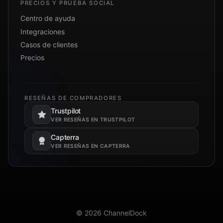
PRECIOS Y PRUEBA SOCIAL
Centro de ayuda
Integraciones
Casos de clientes
Precios
RESEÑAS DE COMPRADORES
Trustpilot
Se abre en una pestaña nueva.
VER RESEÑAS EN TRUSTPILOT
Capterra
Se abre en una pestaña nueva.
VER RESEÑAS EN CAPTERRA
© 2026 ChannelDock