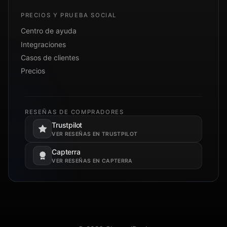
PRECIOS Y PRUEBA SOCIAL
Centro de ayuda
Integraciones
Casos de clientes
Precios
RESEÑAS DE COMPRADORES
Trustpilot
Se abre en una pestaña nueva.
VER RESEÑAS EN TRUSTPILOT
Capterra
Se abre en una pestaña nueva.
VER RESEÑAS EN CAPTERRA