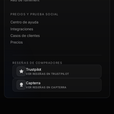
PRECIOS Y PRUEBA SOCIAL
Centro de ayuda
Integraciones
Casos de clientes
Precios
RESEÑAS DE COMPRADORES
Trustpilot
Se abre en una pestaña nueva.
VER RESEÑAS EN TRUSTPILOT
Capterra
Se abre en una pestaña nueva.
VER RESEÑAS EN CAPTERRA