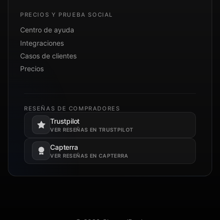
PRECIOS Y PRUEBA SOCIAL
Centro de ayuda
Integraciones
Casos de clientes
Precios
RESEÑAS DE COMPRADORES
Trustpilot
Se abre en una pestaña nueva.
VER RESEÑAS EN TRUSTPILOT
Capterra
Se abre en una pestaña nueva.
VER RESEÑAS EN CAPTERRA