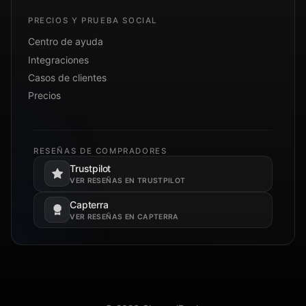
PRECIOS Y PRUEBA SOCIAL
Centro de ayuda
Integraciones
Casos de clientes
Precios
RESEÑAS DE COMPRADORES
Trustpilot
Se abre en una pestaña nueva.
VER RESEÑAS EN TRUSTPILOT
Capterra
Se abre en una pestaña nueva.
VER RESEÑAS EN CAPTERRA