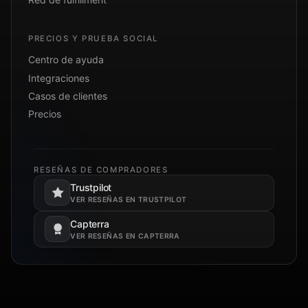
PRECIOS Y PRUEBA SOCIAL
Centro de ayuda
Integraciones
Casos de clientes
Precios
RESEÑAS DE COMPRADORES
Trustpilot
Se abre en una pestaña nueva.
VER RESEÑAS EN TRUSTPILOT
Capterra
Se abre en una pestaña nueva.
VER RESEÑAS EN CAPTERRA