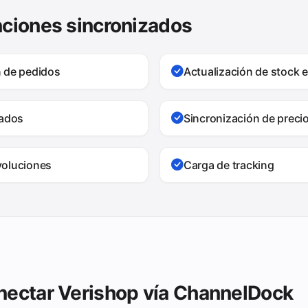
nciones sincronizados
n de pedidos
Actualización de stock e
tados
Sincronización de preci
voluciones
Carga de tracking
nectar Verishop vía ChannelDock