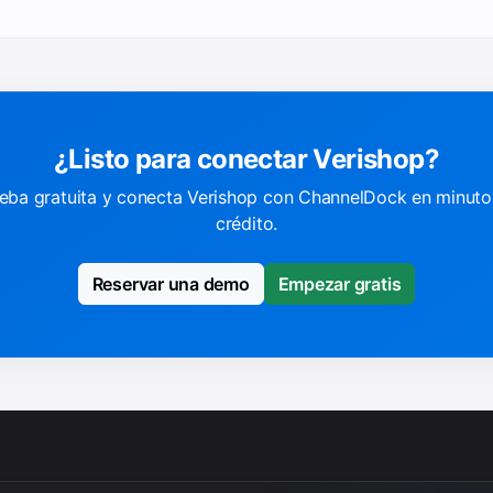
¿Listo para conectar Verishop?
eba gratuita y conecta Verishop con ChannelDock en minutos.
crédito.
Reservar una demo
Empezar gratis