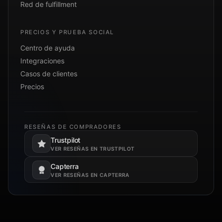
Red de fulfillment
PRECIOS Y PRUEBA SOCIAL
Centro de ayuda
Integraciones
Casos de clientes
Precios
RESEÑAS DE COMPRADORES
Trustpilot
Se abre en una pestaña nueva.
VER RESEÑAS EN TRUSTPILOT
Capterra
Se abre en una pestaña nueva.
VER RESEÑAS EN CAPTERRA