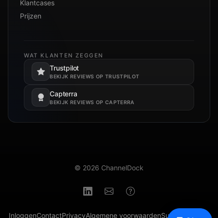
Klantcases
Prijzen
WAT KLANTEN ZEGGEN
Trustpilot
Opent in een nieuw tabblad.
BEKIJK REVIEWS OP TRUSTPILOT
Capterra
Opent in een nieuw tabblad.
BEKIJK REVIEWS OP CAPTERRA
© 2026 ChannelDock
Inloggen
Contact
Privacy
Algemene voorwaarden
Subverwerkers