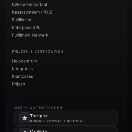
B2B-bestelportaal
Kassasysteem (POS)
Fulfillment
Enterprise 3PL
Fulfilment Netwerk
PRIJZEN & VERTROUWEN
Helpcentrum
Integraties
Klantcases
Prijzen
WAT KLANTEN ZEGGEN
Trustpilot
Opent in een nieuw tabblad.
BEKIJK REVIEWS OP TRUSTPILOT
Capterra