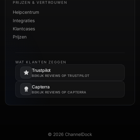
PRIJZEN & VERTROUWEN
Helpcentrum
Integraties
Klantcases
Prijzen
WAT KLANTEN ZEGGEN
Trustpilot
Opent in een nieuw tabblad.
BEKIJK REVIEWS OP TRUSTPILOT
Capterra
Opent in een nieuw tabblad.
BEKIJK REVIEWS OP CAPTERRA
© 2026 ChannelDock