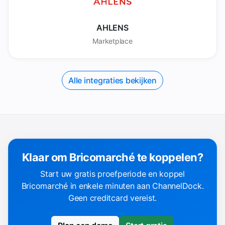
AHLENS
Marketplace
Alle integraties bekijken
Klaar om Bricomarché te koppelen?
Start uw gratis proefperiode en koppel
Bricomarché in enkele minuten aan ChannelDock.
Geen creditcard vereist.