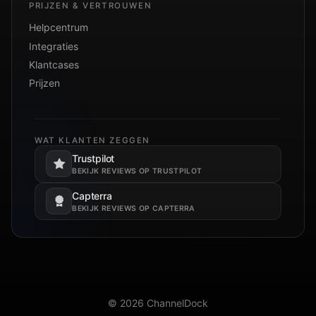
PRIJZEN & VERTROUWEN
Helpcentrum
Integraties
Klantcases
Prijzen
WAT KLANTEN ZEGGEN
Trustpilot
Opent in een nieuw tabblad.
BEKIJK REVIEWS OP TRUSTPILOT
Capterra
Opent in een nieuw tabblad.
BEKIJK REVIEWS OP CAPTERRA
© 2026 ChannelDock