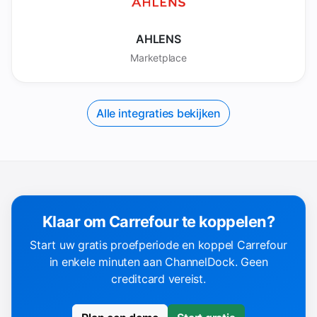
AHLENS
Marketplace
Alle integraties bekijken
Klaar om Carrefour te koppelen?
Start uw gratis proefperiode en koppel Carrefour
in enkele minuten aan ChannelDock. Geen
creditcard vereist.