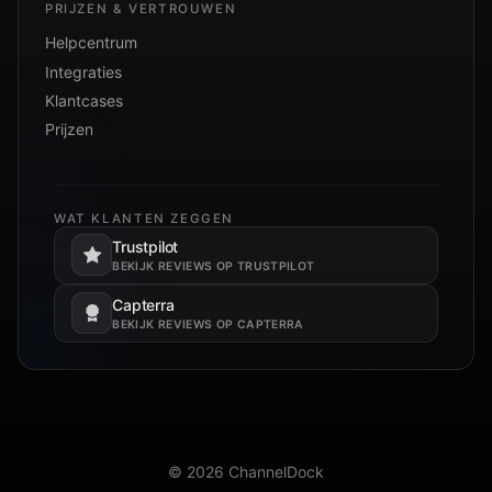
PRIJZEN & VERTROUWEN
Helpcentrum
Integraties
Klantcases
Prijzen
WAT KLANTEN ZEGGEN
Trustpilot
Opent in een nieuw tabblad.
BEKIJK REVIEWS OP TRUSTPILOT
Capterra
Opent in een nieuw tabblad.
BEKIJK REVIEWS OP CAPTERRA
© 2026 ChannelDock