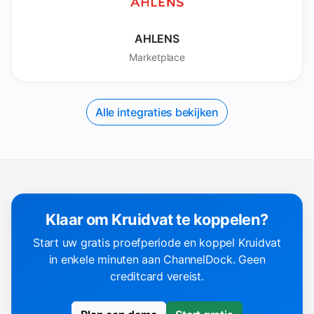
AHLENS
Marketplace
Alle integraties bekijken
Klaar om Kruidvat te koppelen?
Start uw gratis proefperiode en koppel Kruidvat
in enkele minuten aan ChannelDock. Geen
creditcard vereist.