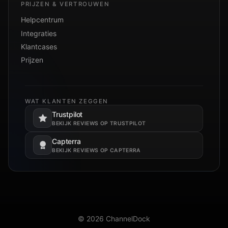
PRIJZEN & VERTROUWEN
Helpcentrum
Integraties
Klantcases
Prijzen
WAT KLANTEN ZEGGEN
Trustpilot
Opent in een nieuw tabblad.
BEKIJK REVIEWS OP TRUSTPILOT
Capterra
Opent in een nieuw tabblad.
BEKIJK REVIEWS OP CAPTERRA
© 2026 ChannelDock