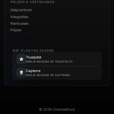
PRIJZEN & VERTROUWEN
Helpcentrum
Integraties
Klantcases
Prijzen
WAT KLANTEN ZEGGEN
Trustpilot
Opent in een nieuw tabblad.
BEKIJK REVIEWS OP TRUSTPILOT
Capterra
Opent in een nieuw tabblad.
BEKIJK REVIEWS OP CAPTERRA
© 2026 ChannelDock