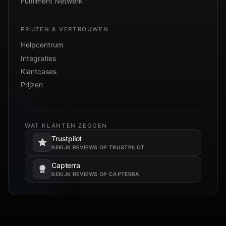
Fulfilment Netwerk
PRIJZEN & VERTROUWEN
Helpcentrum
Integraties
Klantcases
Prijzen
WAT KLANTEN ZEGGEN
Trustpilot
Opent in een nieuw tabblad.
BEKIJK REVIEWS OP TRUSTPILOT
Capterra
Opent in een nieuw tabblad.
BEKIJK REVIEWS OP CAPTERRA