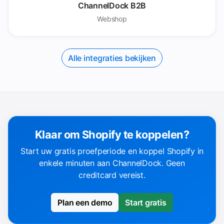
ChannelDock B2B
Webshop
Alle integraties bekijken
Klaar om Shopify te koppelen?
Start uw gratis proefperiode en koppel Shopify in
enkele minuten aan ChannelDock. Geen
creditcard vereist.
Plan een demo
Start gratis