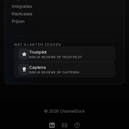
Integraties
Klantcases
Prijzen
WAT KLANTEN ZEGGEN
Trustpilot
Opent in een nieuw tabblad.
BEKIJK REVIEWS OP TRUSTPILOT
Capterra
Opent in een nieuw tabblad.
BEKIJK REVIEWS OP CAPTERRA
© 2026 ChannelDock