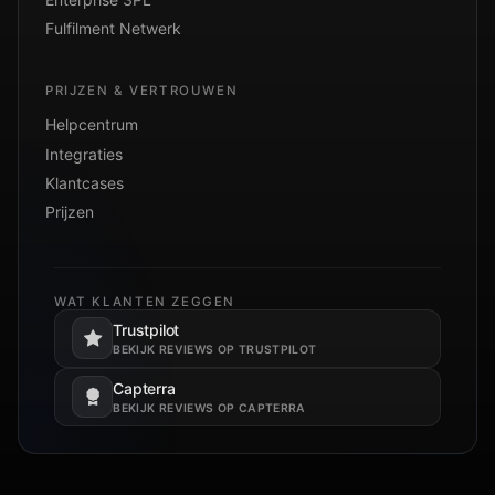
Fulfilment Netwerk
PRIJZEN & VERTROUWEN
Helpcentrum
Integraties
Klantcases
Prijzen
WAT KLANTEN ZEGGEN
Trustpilot
Opent in een nieuw tabblad.
BEKIJK REVIEWS OP TRUSTPILOT
Capterra
Opent in een nieuw tabblad.
BEKIJK REVIEWS OP CAPTERRA