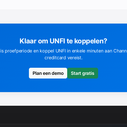
Klaar om UNFI te koppelen?
tis proefperiode en koppel UNFI in enkele minuten aan Chan
creditcard vereist.
Plan een demo
Start gratis