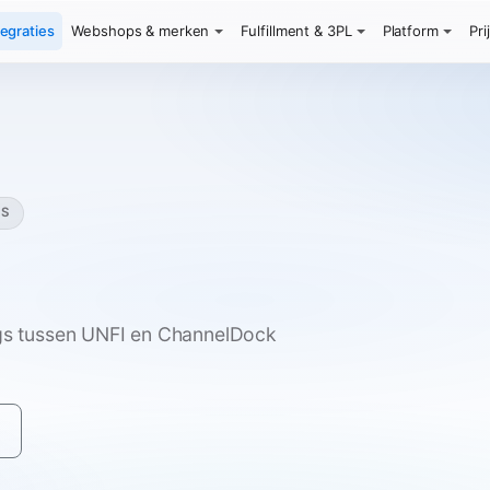
tegraties
Webshops & merken
Fulfillment & 3PL
Platform
Pri
TS
ngs tussen UNFI en ChannelDock