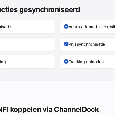
ncties gesynchroniseerd
isatie
Voorraadupdates in real
Prijssynchronisatie
ing
Tracking uploaden
FI koppelen via ChannelDock