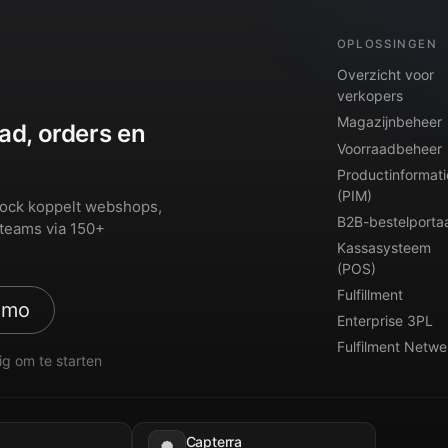
OPLOSSINGEN
Overzicht voor
verkopers
Magazijnbeheer
ad, orders en
Voorraadbeheer
Productinformati
(PIM)
Dock koppelt webshops,
B2B-bestelportaa
teams via 150+
Kassasysteem
(POS)
Fulfillment
emo
Enterprise 3PL
Fulfilment Netwe
ig om te starten
Capterra