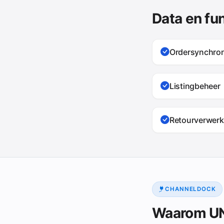
Data en fu
Ordersynchron
Listingbeheer
Retourverwerk
CHANNELDOCK
Waarom UN