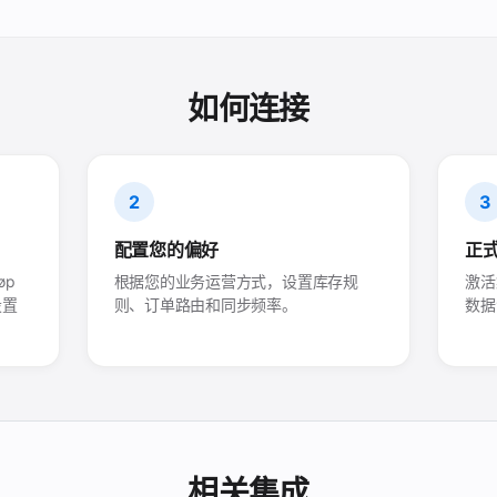
如何连接
2
3
配置您的偏好
正
øp
根据您的业务运营方式，设置库存规
激活
设置
则、订单路由和同步频率。
数据
相关集成