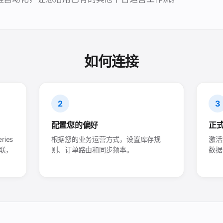
如何连接
2
3
配置您的偏好
正
ries
根据您的业务运营方式，设置库存规
激活
 关联，
则、订单路由和同步频率。
数据