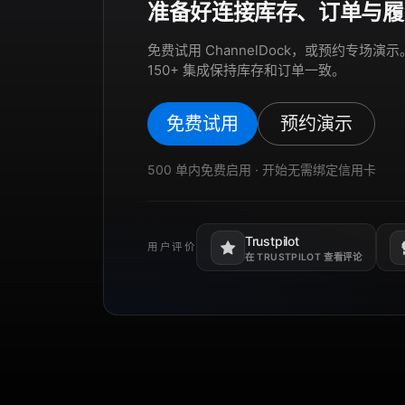
准备好连接库存、订单与履
免费试用 ChannelDock，或预约专场
150+ 集成保持库存和订单一致。
免费试用
预约演示
500 单内免费启用 · 开始无需绑定信用卡
Trustpilot
用户评价
在新标签页打开。
在
在 TRUSTPILOT 查看评论