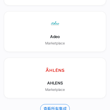
Adeo
Marketplace
AHLENS
Marketplace
查看所有集成