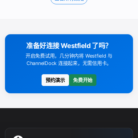
准备好连接 Westfield 了吗？
开启免费试用，几分钟内将 Westfield 与
ChannelDock 连接起来，无需信用卡。
预约演示
免费开始