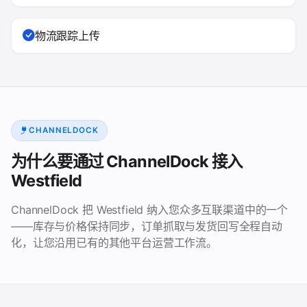
物流跟踪上传
CHANNELDOCK
为什么要通过 ChannelDock 接入
Westfield
ChannelDock 把 Westfield 纳入您众多互联渠道中的一个
——库存与价格保持同步，订单抓取与发货回写全程自动
化，让您沿用已有的其他平台运营工作流。