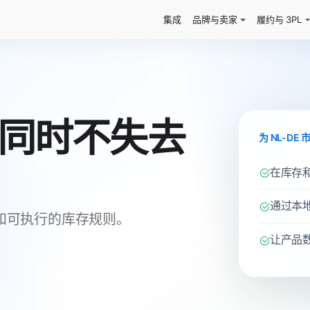
集成
品牌与卖家
履约与 3PL
ng，同时不失去
为 NL-DE
在库存
通过本地 
内容和可执行的库存规则。
让产品